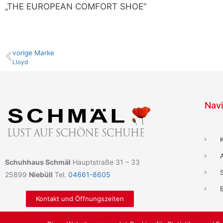
„THE EUROPEAN COMFORT SHOE“
vo­ri­ge Marke
Lloyd
Navi
Schuhhaus Schmäl
Hauptstraße 31 – 33
25899
Niebüll
Tel.
04661-8605
B
Kontakt und Öffnungszeiten