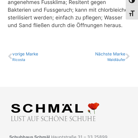
Umsch
angenehmes Fussklima; Resitent gegen
Bakterien und Fussgeruch; kann mit chlorbleiche
Schri
sterilisiert werden; einfach zu pflegen; Wasser
und Sand fließen durch die Öffnungen heraus.
vo­ri­ge Marke
Nächste Marke
Ricosta
Waldläufer
Schuhhaus Schmäl
Hauptstraße 31 – 33 25899