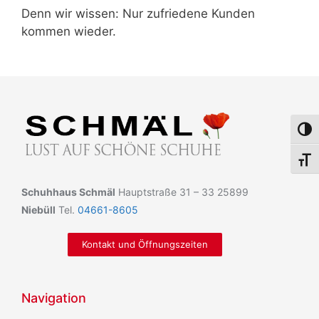
Denn wir wissen: Nur zufriedene Kunden
kommen wieder.
Umsch
Schri
Schuhhaus Schmäl
Hauptstraße 31 – 33 25899
Niebüll
Tel.
04661-8605
Kontakt und Öffnungszeiten
Navigation