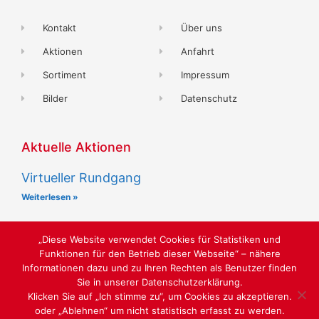
Kontakt
Über uns
Aktionen
Anfahrt
Sortiment
Impressum
Bilder
Datenschutz
Aktuelle Aktionen
Virtueller Rundgang
Weiterlesen »
„Diese Website verwendet Cookies für Statistiken und
Funktionen für den Betrieb dieser Webseite“ – nähere
Informationen dazu und zu Ihren Rechten als Benutzer finden
Sie in unserer Datenschutzerklärung.
LUST AUF SCHÖNE SCHUHE
Klicken Sie auf „Ich stimme zu“, um Cookies zu akzeptieren.
oder „Ablehnen“ um nicht statistisch erfasst zu werden.
WEBGESTALTUNG
WWW.SABU-VERBUNDGRUPPE.DE
@ SABU